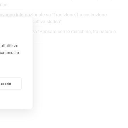
rico
vegno internazionale su “Tradizione. La costruzione
l’identità in prospettiva storica”
ito alla conferenza “Pensare con le macchine, tra natura e
tura”
ll'utilizzo
contenuti e
 cookie